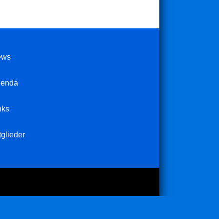
ews
enda
nks
tglieder