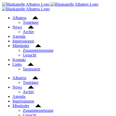
Zum
Inhalt
springen
Albatros
Tonträger
News
Archiv
Agenda
Impressionen
Mitglieder
Zusammensetzung
Gesucht
Kontakt
Links
Sponsoren
Albatros
Tonträger
News
Archiv
Agenda
Impressionen
Mitglieder
Zusammensetzung
Gesucht